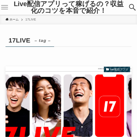
Live配信アプリって稼げるの？収益
化のコツを本音で紹介！
ホーム
17LIVE
17LIVE
– tag –
live配信アプリ